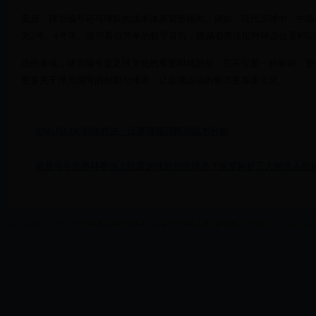
最后，球员编号还与球队的战术体系紧密相关。例如，现代足球中，中场
为2号、4号等。这些看似简单的数字背后，隐藏着教练组对球员位置和
总的来说，球员编号是足球文化的重要组成部分，它不仅是一种标识，更
更多关于球员编号的创新与传承，让这项运动的魅力更加多元化。
RNG与EDG巅峰对决：比赛视频回顾与战术分析
谁是当今世界杯赛场上联盟运球最好的球员？深度解析三大候选人的
Copyright © 2022 世界杯射手榜|世界杯 冠军|世界杯后勤保障网|13708851747.com All Right