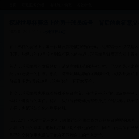
首页
后勤服务介绍
场地维护动态
餐饮特色
探秘世界杯赛场上的勇士球员编号：背后的象征意义
2025-04-28 09:21:15
场地维护动态
在世界杯的赛场上，每一位球员都身披独特的号码，这些编号不仅仅是区
体现。从经典的10号传奇到象征队长的袖标，球员编号背后蕴含着丰富
首先，球员编号的发展经历了从随意到规范的演变过程。早期的足球比赛
配，缺乏统一的标准。然而，随着足球运动的逐渐职业化，球队开始采用
前锋则多为9号或10号，这种传统一直延续至今。
其次，球员编号也承载着特殊的象征意义。在世界杯这样的顶级赛事中，
织和关键得分的重任。梅西、贝利等传奇球员都曾身披10号战袍，赋予
选择，也是球队文化的重要体现。
以2022年卡塔尔世界杯为例，阿根廷队的梅西依然选择象征荣耀的30号
人职业生涯的尊重，也展现了球队对个性化的包容。同样，内马尔在巴黎圣
号码的交替使用也反映了他在不同舞台上的角色定位。