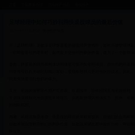
首页
后勤服务介绍
场地维护动态
餐饮特色
足球经理中如何巧妙利用快退役球员的最后价值
2025-04-25 12:39:56
场地维护动态
在《足球经理》这款深受球迷喜爱的模拟经营游戏中，如何高效管理球队
一些即将退役的老将时，如何最大化他们的剩余价值，成为了一个值得深
首先，快退役的球员虽然体能和速度可能不如年轻球员，但他们的经验和
些老将可以在关键时刻稳定军心，带领年轻球员更好地执行战术。因此，
能避免过度消耗他们的体力。
其次，老将的传帮带作用不可忽视。在训练中，让年轻球员与老将搭档，
常训练潜移默化地传授给年轻球员，从而提升球队整体实力。此外，老将
的团队氛围。
再者，从经济角度考虑，快退役的球员通常薪资较高，但他们的合同即将
但如果能合理利用他们的剩余价值，比如在关键比赛中发挥出色，帮助球
际收益。