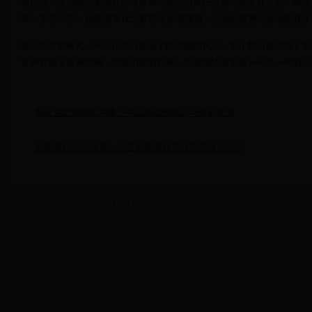
退役后，陈招娣并未离开排球事业，她先后担任过教练和体育官员，继续为
世，享年58岁。她的离世让无数球迷深感痛惜，但她的精神却永远留在
这张照片的曝光，不仅让我们重温了陈招娣的风采，更让我们感受到了那
世界赛场上奋勇拼搏，而陈招娣的精神，也将继续激励着一代又一代的排
斯诺克世锦赛常宇峰：中国新星的崛起与未来展望
世锦赛10三分神迹：库里式表演如何改写篮球历史？
Copyright © 2022 世界杯射手榜|世界杯 冠军|世界杯后勤保障网|13708851747.com All Right