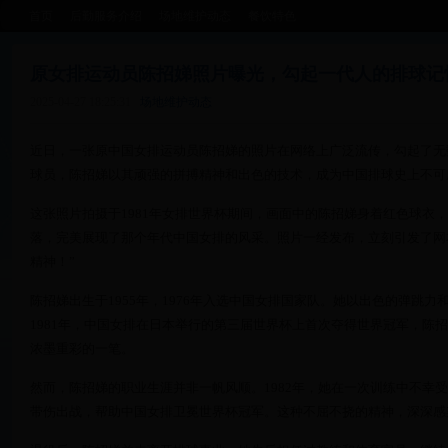
首页
后勤服务介绍
场地维护动态
餐饮特色
原女排运动员陈招娣照片曝光，勾起一代人的排球记
2025-04-27 18:25:31
场地维护动态
近日，一张原中国女排运动员陈招娣的照片在网络上广泛流传，勾起了无
球员，陈招娣以其顽强的拼搏精神和出色的技术，成为中国排球史上不可
这张照片拍摄于1981年女排世界杯期间，画面中的陈招娣身着红色球衣
落，完美展现了那个年代中国女排的风采。照片一经发布，立刻引发了网
精神！”
陈招娣出生于1955年，1976年入选中国女排国家队。她以出色的弹跳
1981年，中国女排在日本举行的第三届世界杯上首次夺得世界冠军，陈
浓墨重彩的一笔。
然而，陈招娣的职业生涯并非一帆风顺。1982年，她在一次训练中不幸
带伤出战，帮助中国女排卫冕世界杯冠军。这种不屈不挠的精神，深深感