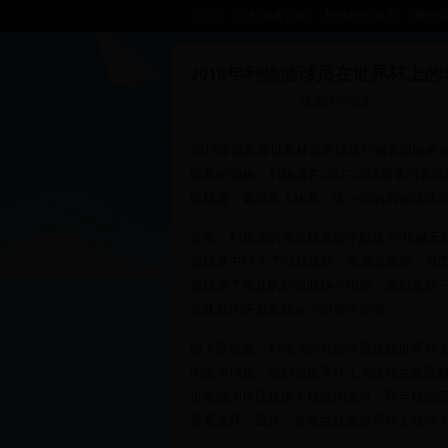
首页
后勤服务介绍
场地维护动态
餐饮
2018年利物浦球员在世界杯上
2025-04-27 01:58:31
场地维护动态
2018年俄罗斯世界杯是足球迷们翘首以盼
联赛的劲旅，利物浦在2017-2018赛季
歌猛进，最终杀入决赛。这一年的利物浦球
首先，利物浦的埃及球星穆罕默德·萨拉赫无
超联赛中打入了32粒进球，荣膺金靴奖。然
赫缺席了埃及队的前两场小组赛，直到最后
及队最终还是未能从小组赛中突围。
除了萨拉赫，利物浦的其他球员也在世界杯上
的主力球员，他们在世界杯上为英格兰队贡
进攻端为球队提供了稳定的支持。而年轻的亚
重要选择。最终，英格兰队在世界杯上取得了