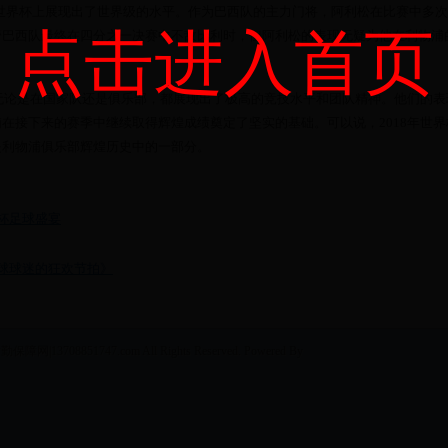
世界杯上展现出了世界级的水平。作为巴西队的主力门将，阿利松在比赛中多
点击进入首页
管巴西队最终在四分之一决赛中不敌比利时，但阿利松的表现无疑为他在利物浦
们无论是在国家队还是俱乐部，都展现出了极高的竞技水平和团队精神。他们的表
在接下来的赛季中继续取得辉煌成绩奠定了坚实的基础。可以说，2018年世界
是利物浦俱乐部辉煌历史中的一部分。
杯足球盛宴
球球迷的狂欢节拍》
3708851747.com All Rights Reserved. Powered By