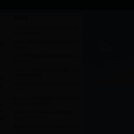
最新发表
TFBOYS成员变身绿茵场明星，世界杯赛
场上的青春风暴
英格兰对阵瑞典：世界杯关键战役预测与
级
前瞻分析
高
世界杯赛场惊险瞬间：球员受伤图片引发
热议与反思
邓伯秋：从草根到国脚的逆袭之路，中国
英
足球的坚韧与希望
拉
世界杯铜牌颁发仪式：荣誉与传统的完美
埃
结合
欧联杯精彩比赛视频回顾：从小组赛到决
赛，每一刻都值得铭记
浦
在
世界杯赛场上的胜负关键：比赛需要运
气，但不止于运气
上的
揭秘世界杯球队号码24背后的故事与传奇
球员