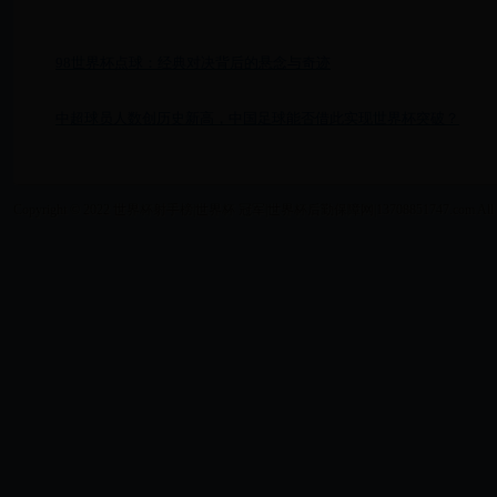
98世界杯点球：经典对决背后的悬念与奇迹
中超球员人数创历史新高，中国足球能否借此实现世界杯突破？
Copyright © 2022 世界杯射手榜|世界杯 冠军|世界杯后勤保障网|13708851747.com All Right