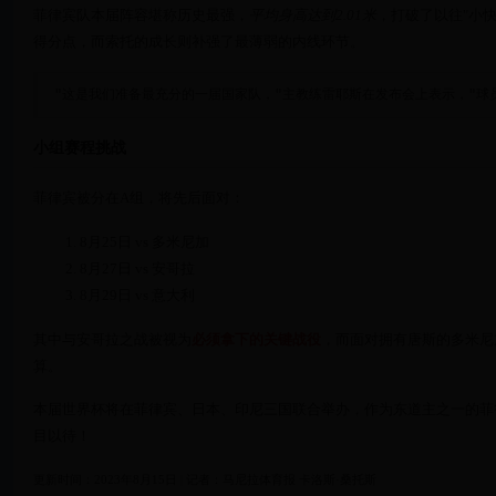
菲律宾队本届阵容堪称历史最强，
平均身高达到2.01米
，打破了以往"小
得分点，而索托的成长则补强了最薄弱的内线环节。
"这是我们准备最充分的一届国家队，"主教练雷耶斯在发布会上表示，"球
小组赛程挑战
菲律宾被分在A组，将先后面对：
8月25日 vs 多米尼加
8月27日 vs 安哥拉
8月29日 vs 意大利
其中与安哥拉之战被视为
必须拿下的关键战役
，而面对拥有唐斯的多米尼
算。
本届世界杯将在菲律宾、日本、印尼三国联合举办，作为东道主之一的菲
目以待！
更新时间：2023年8月15日 | 记者：马尼拉体育报 卡洛斯·桑托斯