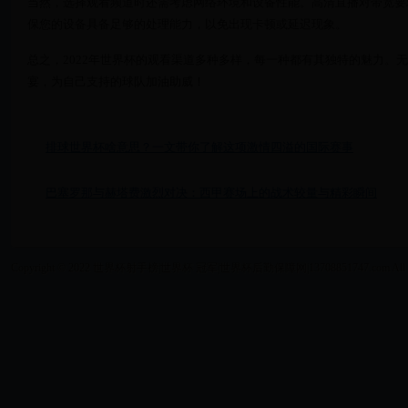
当然，选择观看频道时还需考虑网络环境和设备性能。高清直播对带宽要求较
保您的设备具备足够的处理能力，以免出现卡顿或延迟现象。
总之，2022年世界杯的观看渠道多种多样，每一种都有其独特的魅力。
宴，为自己支持的球队加油助威！
排球世界杯啥意思？一文带你了解这项激情四溢的国际赛事
巴塞罗那与赫塔费激烈对决：西甲赛场上的战术较量与精彩瞬间
Copyright © 2022 世界杯射手榜|世界杯 冠军|世界杯后勤保障网|13708851747.com All Right