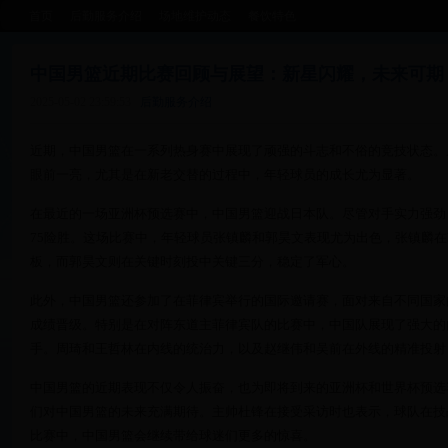
首页
后勤服务介绍
场地维护动态
餐饮特色
中国男篮近期比赛回顾与展望：新星闪耀，未来可期
2025-05-02 23:59:53
后勤服务介绍
近期，中国男篮在一系列热身赛中展现了顽强的斗志和不俗的竞技状态。
眼前一亮，尤其是在新老交替的过程中，年轻球员的成长尤为显著。
在最近的一场亚洲杯预选赛中，中国男篮迎战日本队。尽管对手实力强劲，
75险胜。这场比赛中，年轻球员张镇麟和郭昊文表现尤为出色，张镇麟在
板，而郭昊文则在关键时刻投中关键三分，稳定了军心。
此外，中国男篮还参加了在菲律宾举行的国际邀请赛，面对来自不同国家
成绩晋级。特别是在对阵东道主菲律宾队的比赛中，中国队展现了强大的内
手。周琦和王哲林在内线的统治力，以及赵继伟和吴前在外线的精准投射
中国男篮的近期表现不仅令人振奋，也为即将到来的亚洲杯和世界杯预选
们对中国男篮的未来充满期待。主帅杜锋在接受采访时也表示，球队在技
比赛中，中国男篮会继续带给球迷们更多的惊喜。