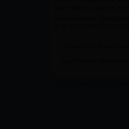
世界杯的意义，早已超越了足球本身。它是
场赛事中找到属于自己的感动与力量。看球
随着2022年世界杯的落幕，球迷们已经开
待，下一场足球盛宴能够带来更多的精彩与
中超赛场上的几内亚力量：揭秘三位表现
2005女子手球世锦赛：俄罗斯队的辉煌
Copyright © 2022 世界杯射手榜|世界杯 冠军|世界杯后勤保障网|1