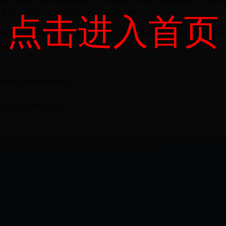
一场关于梦想、坚持与团结的盛宴。无论是球员、球迷，还是普通观众，都能在
世界杯，不仅是一种娱乐方式，更是一种生活态度。
点击进入首页
始期待下一届赛事的到来。四年一度的等待，正是世界杯魅力的体现。让我们共同
感动！
抢眼的几内亚籍外援球员
夺冠之路与赛事经典回顾
3708851747.com All Rights Reserved. Powered By