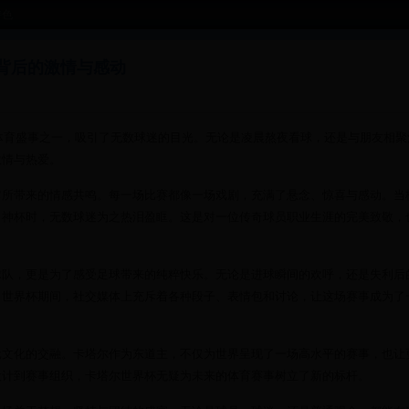
特色
欢背后的激情与感动
的体育盛事之一，吸引了无数球迷的目光。无论是凌晨熬夜看球，还是与朋友相聚
激情与热爱。
它所带来的情感共鸣。每一场比赛都像一场戏剧，充满了悬念、惊喜与感动。当
力神杯时，无数球迷为之热泪盈眶。这是对一位传奇球员职业生涯的完美致敬，
球队，更是为了感受足球带来的纯粹快乐。无论是进球瞬间的欢呼，还是失利后
。世界杯期间，社交媒体上充斥着各种段子、表情包和讨论，让这场赛事成为了
元文化的交融。卡塔尔作为东道主，不仅为世界呈现了一场高水平的赛事，也让
设计到赛事组织，卡塔尔世界杯无疑为未来的体育赛事树立了新的标杆。