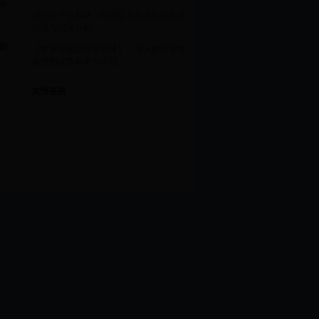
这
2023女子世界杯：德国队与瑞典队的巅峰
对决与战术分析
期
【世界杯战况分析直播】：深入解析各路
豪强的比赛策略与表现
友情链接