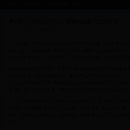
首页
后勤服务介绍
场地维护动态
餐饮特色
伊布唯一打不过的球员：背后的故事与足球传奇
2025-04-25 18:30:46
餐饮特色
在世界足坛，伊布拉希莫维奇（兹拉坦·伊布拉希莫维奇，简称伊布）以
著称。然而，在这位瑞典巨星的职业生涯中，却有一个人是他始终无法战
因为他对伊布个人职业生涯的影响。这个人就是前AC米兰主教练马西米利
伊布与阿莱格里之间的故事，始于2010年，当伊布从巴塞罗那转会至A
里的战术体系中找到了自己的位置，他的表现也帮助AC米兰夺得了2010-
之间的关系开始出现裂痕。阿莱格里坚持的轮换制度和对伊布的使用策略
场比赛中都发挥自己的作用，而阿莱格里的战术安排似乎限制了他的发挥
2012年，伊布最终离开了AC米兰，转会至巴黎圣日耳曼。虽然两人在
未结束。在之后的多个采访中，伊布提到，阿莱格里是他职业生涯中唯一
较量，更因为在性格和理念上的巨大差异。阿莱格里以其严谨的战术思维
高峰。