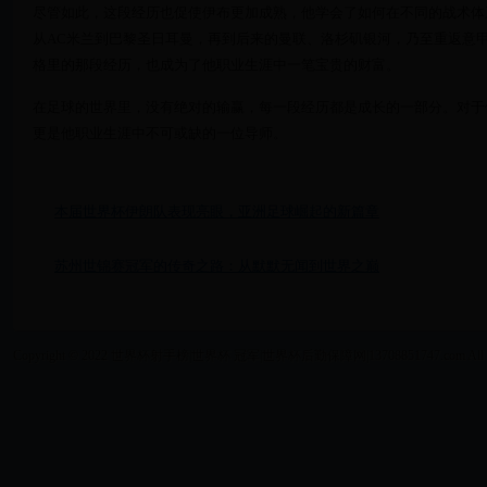
尽管如此，这段经历也促使伊布更加成熟，他学会了如何在不同的战术体
从AC米兰到巴黎圣日耳曼，再到后来的曼联、洛杉矶银河，乃至重返意
格里的那段经历，也成为了他职业生涯中一笔宝贵的财富。
在足球的世界里，没有绝对的输赢，每一段经历都是成长的一部分。对于
更是他职业生涯中不可或缺的一位导师。
本届世界杯伊朗队表现亮眼，亚洲足球崛起的新篇章
苏州世锦赛冠军的传奇之路：从默默无闻到世界之巅
Copyright © 2022 世界杯射手榜|世界杯 冠军|世界杯后勤保障网|13708851747.com All Right