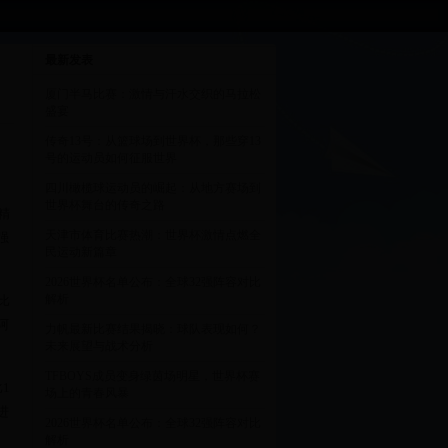
最新发表
厦门半马比赛：激情与汗水交织的马拉松
盛宴
传奇13号：从篮球场到世界杯，那些穿13
号的运动员如何征服世界
四川橄榄球运动员的崛起：从地方赛场到
世界杯舞台的传奇之路
精
天津市体育比赛热潮：世界杯激情点燃全
强
民运动新篇章
2026世界杯名单公布：全球32强阵容对比
解析
比
阿
力帆最新比赛结果揭晓：球队表现如何？
未来展望与战术分析
TFBOYS成员变身绿茵场明星，世界杯赛
1
场上的青春风暴
进
2026世界杯名单公布：全球32强阵容对比
解析