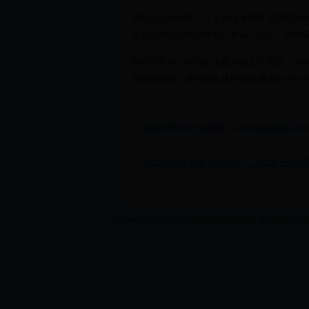
伊朗队的成功离不开主教练卡洛斯·奎罗斯的
队在面对强敌时能够游刃有余。此外，伊朗
本届世界杯，伊朗队虽然未能走得更远，但
有理由相信，像伊朗队这样的亚洲球队将在
杨连慧所有比赛回顾：从拳坛新星到世界
凯文加梅罗的世界杯传奇：从默默无闻到
Copyright © 2022 世界杯射手榜|世界杯 冠军|世界杯后勤保障网|1