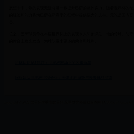
展望未来，希的表现无疑将进一步提升巴萨的整体实力。随着世界杯的结
的经验和能力将为巴萨在新赛季的征程中提供强大的支持。无论是国内联
员。
总之，巴萨球员希在本届世界杯上的表现令人印象深刻，他的传球、防守
的舞台上发光发热，为球队带来更多的荣誉和胜利。
足球运动员J.昆汀：世界杯赛场上的闪耀新星
阿根廷队世界杯征程分析：关键比赛局势与未来挑战展望
Copyright © 2022 世界杯射手榜|世界杯 冠军|世界杯后勤保障网|13708851747.com All Right