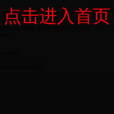
点击进入首页
了一次重要的转型。球队管理层意识到，仅仅依靠弗朗西斯和莫布里的个人能力无
明打造更加平衡的阵容，为未来的成功奠定了基础。
辉煌的战绩，但姚明的到来和球队的转型为未来的成功埋下了伏笔。这一年，火箭
的新篇章。
注技巧与策略
错过，全程高清畅享足球盛宴
3708851747.com All Rights Reserved. Powered By