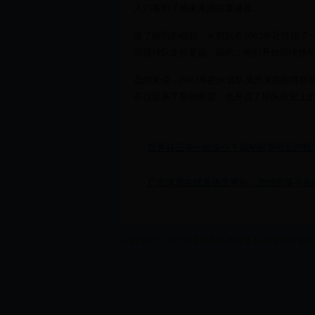
人们看到了他未来的巨星潜质。
除了姚明的崛起，火箭队在2002年还经历
带领球队走得更远。因此，他们开始围绕姚
总的来说，2002年的火箭队虽然未能取得
不仅迎来了新的希望，也开启了球队历史上
世界杯三串一赔多少？揭秘赔率背后的投
广东体育在线直播世界杯：激情赛事不容
Copyright © 2022 世界杯射手榜|世界杯 冠军|世界杯后勤保障网|1