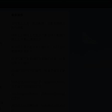
最新发表
2017攀岩比赛：挑战极限，勇攀高峰的激
情与荣耀
玛塔在世界杯上究竟进了多少球？揭秘巴
西女足传奇的进球纪录
与
金华羽毛球比赛报名火热开启，全民运动
热潮再掀高潮！
天津与重庆世界杯预选赛激烈对决，比赛
结果引发热议
潜
绿城球员李明转投毅腾，转会费创历史新
高
篮球运动员内内的妻子：她如何成为他职
业生涯背后的坚强支柱
表
SAL球员闪耀世界杯：从草根到巨星的励
志之路
罚球
2014世界杯比赛回放：经典瞬间与战术解
让
析