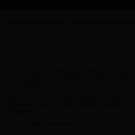
首页
后勤服务介绍
场地维护动态
餐饮特色
篮球运动员内内的妻子：她如何成为他职业生涯背后
2025-04-26 00:04:51
场地维护动态
在篮球界，内内·希拉里奥（Nenê Hilário）的名字如雷贯耳。这位巴
球迷的喜爱。然而，鲜为人知的是，在他的成功背后，有一位默默支持他的女
Hilário）。
劳拉不仅是内内的妻子，更是他职业生涯中的坚强后盾。作为一名全职太
了一个稳定、温暖的后方。无论是在内内征战NBA的赛季中，还是在他
无条件的支持和鼓励。
劳拉的付出并不仅仅体现在生活琐事上。她深知篮球对内内的重要性，因
遇到挫折或表现不佳时，劳拉总是第一时间安慰他，帮助他调整心态，重
断突破自我的动力。
此外，劳拉还积极参与内内的慈善事业。作为一名公众人物，内内一直致
两人共同创办了“希拉里奥基金会”，旨在帮助巴西贫困儿童获得教育和