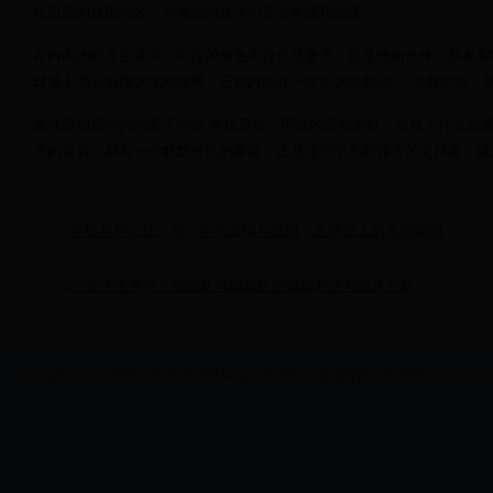
往巴西的贫困地区，为当地的孩子们带去希望和温暖。
在内内的职业生涯中，劳拉的角色不仅仅是妻子，更是他的伙伴、朋友和
球场上毫无后顾之忧地拼搏。正如内内在一次采访中所说：“没有劳拉，
篮球运动员内内的妻子劳拉·希拉里奥，用她的爱和奉献，诠释了什么是真
员的背后，都有一个默默付出的家庭。正是这些平凡而伟大的支持者，成
02年世界杯记忆：那一年的激情与遗憾，足球史上的永恒瞬间
2023女子世界杯：德国队与瑞典队的巅峰对决与战术分析
Copyright © 2022 世界杯射手榜|世界杯 冠军|世界杯后勤保障网|13708851747.com All Right