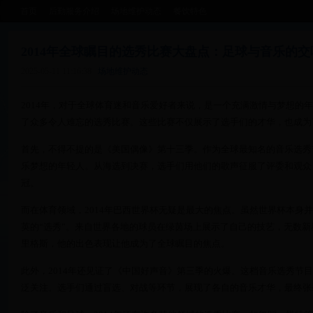
首页
后勤服务介绍
场地维护动态
餐饮特色
2014年全球瞩目的选秀比赛大盘点：足球与音乐的交
2025-05-11 11:16:38
场地维护动态
2014年，对于全球体育迷和音乐爱好者来说，是一个充满激情与梦想的
了众多令人难忘的选秀比赛。这些比赛不仅展示了选手们的才华，也成为
首先，不得不提的是《美国偶像》第十三季。作为全球最知名的音乐选秀节
乐梦想的年轻人。从海选到决赛，选手们用他们的歌声征服了评委和观众，最终C
冠。
而在体育领域，2014年巴西世界杯无疑是最大的焦点。虽然世界杯本身
英的“选秀”。来自世界各地的球员在绿茵场上展示了自己的技艺，无数新
里格斯，他的出色表现让他成为了全球瞩目的焦点。
此外，2014年还见证了《中国好声音》第三季的火爆。这档音乐选秀节
泛关注。选手们通过盲选、对战等环节，展现了各自的音乐才华，最终张