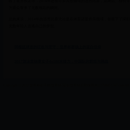
除了音乐和足球，2014年还有许多其他领域的选秀比赛，如舞蹈、模特
为观众带来了无数精彩的瞬间。
总的来说，2014年的选秀比赛无论是在体育还是音乐领域，都留下了深
无数年轻人追逐自己的梦想。
阿根廷球迷的狂欢与坚守：世界杯赛场上的蓝白信仰
2017游泳世锦赛女子4x100米接力：中国队的辉煌与挑战
Copyright © 2022 世界杯射手榜|世界杯 冠军|世界杯后勤保障网|13708851747.com All Right