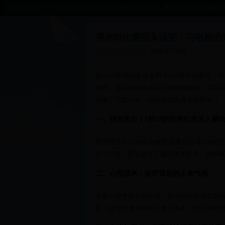
首页
后勤服务介绍
场地维护动态
餐饮
博尔特比赛回头说笑：闪电般的
2025-05-30 06:39:26
场地维护动态
在2016年里约奥运会男子100米半决赛中
刺时，博尔特却在最后20米放慢脚步，甚至
引发了无数讨论：他的自信究竟从何而来？
一、绝对实力：9秒58的世界纪录无人撼
博尔特曾在2009年柏林世锦赛跑出9秒58
37.6公里，甚至超过了城市限速标准。这种
二、心理战术：笑容背后的王者气场
体育心理学家分析认为，博尔特回头说笑的行
息：这场比赛对他而言游刃有余。2012年伦