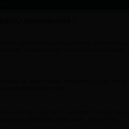
特色
速度与无人能及的自信从何而来？
，牙买加“闪电”尤塞恩·博尔特再次让全世界见证了他的传奇。当其他选手拼尽全力
回头望向对手，脸上挂着标志性的笑容。这一幕不仅成为奥运史上的经典瞬间，
动
的百米世界纪录，这一成绩至今无人能破。他的步幅达到惊人的2.85米，平均时速
碾压级的优势让他有资本在比赛中“玩起来”。
为是一种“统治力展示”。通过这种方式，他不仅震慑对手，更向观众传递一个
敦奥运会决赛前，他甚至在起跑线上对着镜头做鬼脸，最终仍以9秒63夺冠。