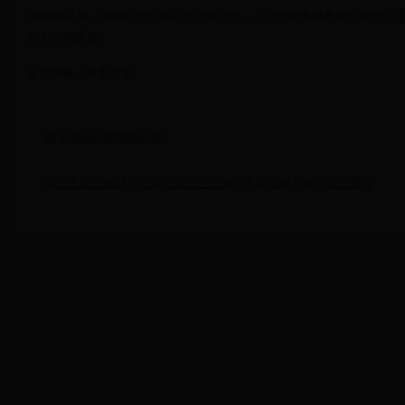
2000年以来，随着社会经济和文化的进步，人们对健康和养生的需求日
的关注和重视。
返回搜狐，查看更多
明天两场比赛预测分析
第十九届“挑战杯”校赛初选：全面解读参赛指南与材料提交要点
Copyright © 2022 世界杯射手榜|世界杯 冠军|世界杯后勤保障网|13708851747.com All Right