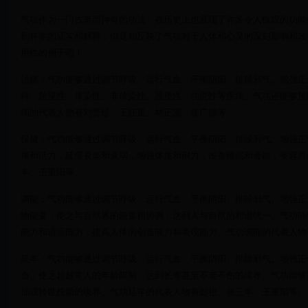
气功作为一门古老而神奇的功法，在历史上也展现了许多令人惊叹的功能
到科学的证实和解释，但是却反映了气功对于人体和心灵的深刻影响和改
用性的例子吧！
治病：气功能够通过调节呼吸、运行气血、平衡阴阳、排除邪气、增强正
科、急慢性、传染性、非传染性、器质性、功能性等疾病。气功还能够预
病的代表人物有刘贵珍、王任重、林正潮、张广德等。
保健：气功能够通过调节呼吸、运行气血、平衡阴阳、排除邪气、增强正
康和活力，延缓衰老和衰弱，增强体质和耐力，改善睡眠和食欲，美容养
丰、王重阳等。
调能：气功能够通过调节呼吸、运行气血、平衡阴阳、排除邪气、增强正
物能量，使之与自然界的能量相协调，达到人与自然的和谐统一。气功能
能力和适应能力，提高人体的创造能力和表现能力。气功调能的代表人物
延年：气功能够通过调节呼吸、运行气血、平衡阴阳、排除邪气、增强正
命，使之超越常人的年龄限制，达到长寿甚至不老不伤的境界。气功能够
仙或转世投胎的境界。气功延年的代表人物有彭祖、张三丰、王重阳等。