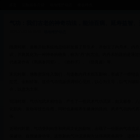
首页
后勤服务介绍
场地维护动态
餐饮特色
气功：我们古老的神奇功法，能治百病、延寿益智、
2025-11-02 10:26:56
场地维护动态
隋唐时期，道教开始系统地总结和发展了导引术，并创立了内丹术。内丹
识，并将其化为一种神奇的物质，称为“丹”的方法。内丹术的目的是通
代表著作有《周易参同契》、《抱朴子》、《悟真篇》等。
宋元时期，佛教密宗传入我们，与道教内丹术相互影响，形成了一些结合
悲咒、金刚经等。这些气功流派强调明心见性，以心为主导，以气为辅助
介，以意为主宰。
明清时期，气功与武术相结合，产生了一些武术气功流派，如太极拳、八
化肌肉，发劲等技击应用，同时也兼顾养生健身的目的。武术气功的代表
等。
近现代时期，气功受到科学和民间文化的影响，出现了一些新的气功流派
保健功、自我健身功等。这些新的气功流派和方法强调简单易学，适应不