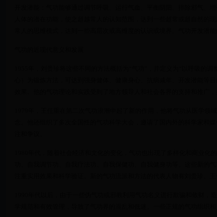
开发潜能：气功能够通过调节呼吸、运行气血、平衡阴阳、排除邪气、增
人体的潜在功能，使之超越常人的认知范围，达到一些超常或超自然的现
常人的思维模式，达到一些高层次或高维度的认识或境界。气功开发潜能
气功的近现代意义和发展
1955年，刘贵珍将这些不同的方法概括为“气功”，并定义为“以呼吸的
心）为锻炼方法，可达到强身健体、健康身心、抗病减年、开发潜能等目
效果。他的气功理论和实践受到了地方领导人和社会各界的支持和推广，
1979年，王任重在第二次气功浪潮中起了新的作用，他将气功从医学领域
念。他还组织了多次全国性的气功科学大会，邀请了国内外的科学家和媒
注和争议。
1980年代，随着社会经济和文化的变化，气功也出现了多样化和商业化
功、自我调节功、自我疗法功、自我保健功、自我健身功等。这些新的气
注重实用效果和科学验证。新的气功流派和方法的代表人物有刘贵珍、王
1990年代以后，由于一些伪气功或邪教利用气功名义进行欺骗和敛财，
学规范和有效管理，导致了气功界的混乱和低迷。一些正规的气功组织和