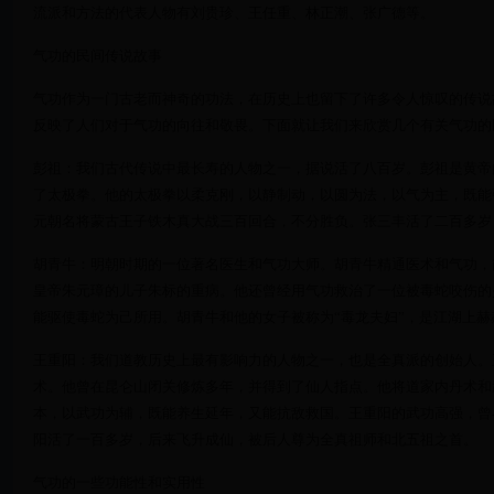
流派和方法的代表人物有刘贵珍、王任重、林正潮、张广德等。
气功的民间传说故事
气功作为一门古老而神奇的功法，在历史上也留下了许多令人惊叹的传说
反映了人们对于气功的向往和敬畏。下面就让我们来欣赏几个有关气功的
彭祖：我们古代传说中最长寿的人物之一，据说活了八百岁。彭祖是黄帝
了太极拳。他的太极拳以柔克刚，以静制动，以圆为法，以气为主，既能
元朝名将蒙古王子铁木真大战三百回合，不分胜负。张三丰活了二百多岁
胡青牛：明朝时期的一位著名医生和气功大师。胡青牛精通医术和气功，
皇帝朱元璋的儿子朱标的重病。他还曾经用气功救治了一位被毒蛇咬伤的
能驱使毒蛇为己所用。胡青牛和他的女子被称为“毒龙夫妇”，是江湖上赫
王重阳：我们道教历史上最有影响力的人物之一，也是全真派的创始人。
术。他曾在昆仑山闭关修炼多年，并得到了仙人指点。他将道家内丹术和
本，以武功为辅，既能养生延年，又能抗敌救国。王重阳的武功高强，曾
阳活了一百多岁，后来飞升成仙，被后人尊为全真祖师和北五祖之首。
气功的一些功能性和实用性