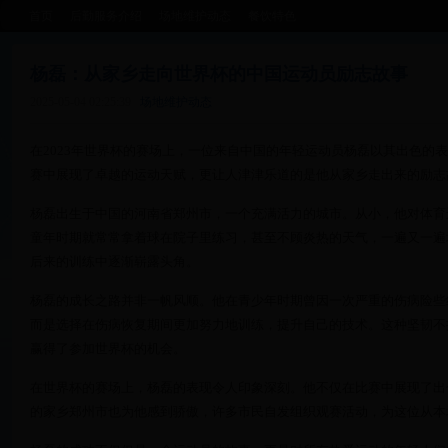
首页
后勤服务介绍
场地维护动态
餐饮特色
杨磊：从家乡走向世界杯的中国运动员励志故事
2025-05-04 02:25:39
场地维护动态
在2023年世界杯的赛场上，一位来自中国的年轻运动员杨磊以其出色的
赛中展现了卓越的运动天赋，更让人津津乐道的是他从家乡走出来的励志
杨磊出生于中国的河南省郑州市，一个充满活力的城市。从小，他对体育
童年时期就常常拿着球在院子里练习，甚至不顾炎热的天气，一遍又一遍
后来的训练中逐渐崭露头角。
杨磊的成长之路并非一帆风顺。他在青少年时期曾因一次严重的伤病险些
而是选择在伤病恢复期间更加努力地训练，提升自己的技术。这种坚韧不
赢得了参加世界杯的机会。
在世界杯的赛场上，杨磊的表现令人印象深刻。他不仅在比赛中展现了出
的家乡郑州市也为他感到骄傲，许多市民自发组织观赛活动，为这位从本