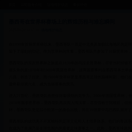
首页
后勤服务介绍
场地维护动态
餐饮特色
墨西哥在世界杯赛场上的辉煌历程与难忘瞬间
2025-04-28 14:37:18
场地维护动态
自1930年首届世界杯以来，墨西哥队一直是中北美及加勒比海地区的足
留下了深刻的印记。作为世界杯的常客，墨西哥队共参加了16届世界杯
墨西哥队的首次世界杯之旅是在1930年的乌拉圭世界杯，尽管当时经验
露头角的是1970年和1986年两届世界杯，这两届赛事均在墨西哥本土举
八强，创造了历史。而1986年世界杯更是墨西哥足球的巅峰时刻，他们
最终获得第六名，成为当届赛事的黑马。
进入21世纪，墨西哥队依然保持着强劲的竞争力。2006年德国世界杯，
2010年南非世界杯，墨西哥队再次闯入淘汰赛，尽管惜败于阿根廷，但他
杯，墨西哥队更是以小组第一的身份出线，并在16强赛中与巴西队展开
墨西哥队的成功离不开其独特的足球文化和人才培养体系。他们的青训系
也成为了美洲乃至全球范围内的重要足球赛事之一。此外，墨西哥球迷的