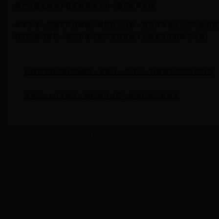
威方式更是成为了世界杯赛场上的一道亮丽风景线。
展望未来，墨西哥队将继续以世界杯为目标，努力在世界足坛书写新的篇
球的热爱与梦想，期待在未来的世界杯赛场上创造更多的辉煌与奇迹。
回顾世界杯H组精彩瞬间：葡萄牙、乌拉圭、韩国和加纳的激烈对决
德国队3-1力克秘鲁：穆勒梅开二度，南美劲旅虽败犹荣
Copyright © 2022 世界杯射手榜|世界杯 冠军|世界杯后勤保障网|13708851747.com All Right