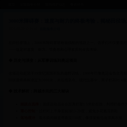
首页
后勤服务介绍
场地维护动态
餐饮特色
3000米障碍赛：速度与耐力的终极考验，揭秘田径场
2025-05-30 12:21:44
后勤服务介绍
在田径赛场上，3000米障碍赛堪称最残酷的项目之一。选手们不仅要面对7
——这是对速度、耐力、节奏感和心理素质的全面考验。
◆ 历史与演变：从军事训练到奥运项目
这项运动起源于19世纪英国军队的越野训练，1900年巴黎奥运会首次亮
田联最终将标准定为3000米，并沿用至今。现代比赛中，男子栏高91.4厘
◆ 技术解析：跨越水坑的三大秘诀
踏跳点选择
：顶级运动员会在距离栏架1.5米处起跳，利用栏板作
重心控制
：过栏时上半身需前倾15-20度，避免水花溅湿跑鞋
落地缓冲
：着水瞬间膝盖弯曲至130度，像弹簧般迅速弹离水面