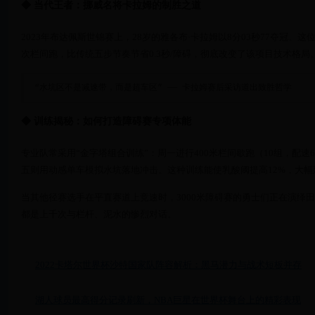
◆ 当代王者：挪威名将卡拉姆的制胜之道
2023年布达佩斯世锦赛上，28岁的雅各布·卡拉姆以8分03秒77夺冠。
次栏间跑，比传统五步节奏节省0.3秒/障碍，彻底改变了该项目技术格局
“水坑区不是减速带，而是超车区” —— 卡拉姆赛后采访道出致胜哲学
◆ 训练揭秘：如何打造障碍赛专项体能
专业队常采用“金字塔组合训练”：周一进行400米栏间歇跑（10组，配
五则用动感单车模拟水坑落地冲击。这种训练能使乳酸阈提高12%，大
当其他径赛选手在平直赛道上竞速时，3000米障碍赛的勇士们正在演绎
都是上千次与栏杆、泥水的惨烈对话。
2022卡塔尔世界杯沙特国家队阵容解析：黑马潜力与战术短板并存
湖人球员最高得分记录刷新，NBA巨星在世界杯舞台上的精彩表现