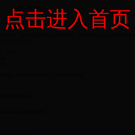
。"——前意大利主帅曼奇尼
点击进入首页
的生死战、克罗地亚与威尔士的"老将对决"，都可能成为分水岭。VAR技术的
成为决定命运的钥匙。
牙、比利时
瑞典
尼亚
剧性场面。欧洲区的出线之争，永远比正赛更残酷！
辉煌战绩与明星风采
首次亮相到南美劲旅的崛起