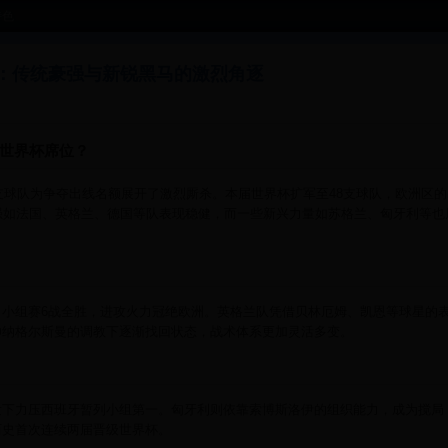
特色
析：传统豪强与新锐黑马的激烈角逐
6世界杯席位？
各支球队为争夺出线名额展开了激烈厮杀。本届世界杯扩军至48支球队，欧洲区的
强如法国、英格兰、德国等队表现稳健，而一些新兴力量如苏格兰、匈牙利等也
小组赛6战全胜，进攻火力冠绝欧洲。英格兰队凭借贝林厄姆、凯恩等球星的
帅纳格尔斯曼的调教下逐渐找回状态，战术体系更加灵活多变。
发下力压西班牙暂列小组第一。匈牙利则依靠索博斯洛伊的组织能力，成为搅局
历史首次连续两届晋级世界杯。