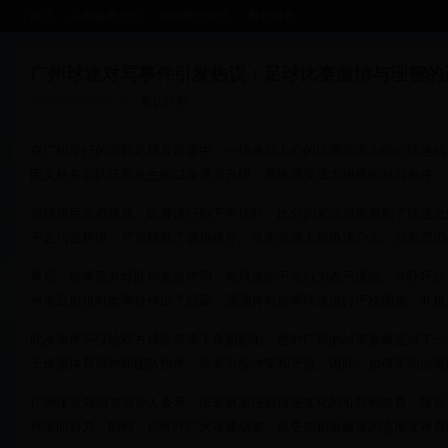
首页
后勤服务介绍
场地维护动态
餐饮特色
广州球迷对骂事件引发热议：足球比赛激情与理智的
2025-05-23 16:02:50
餐饮特色
在广州举行的国际足球友谊赛中，一场激动人心的比赛却因为部分球迷的
因支持各自队伍而发生的口角逐渐升级，最终演变成大规模的对骂事件，
据现场目击者描述，比赛进行到下半场时，比分的紧张局势加剧了球迷之
不乏污言秽语，严重扰乱了赛场秩序。尽管安保人员迅速介入，但事态仍
事后，涉事双方球队均发表声明，对球迷的不当行为表示遗憾，并呼吁所
州市足协也对此事件作出了回应，强调将对涉事球迷进行严格调查，并根
此次事件不仅给双方球队带来了负面影响，也对广州的城市形象造成了一
于传播体育精神和团队协作，而非引发冲突和矛盾。因此，如何平衡比赛
广州体育局相关负责人表示，未来将加强对球迷文化的引导和教育，提升
环境而努力。同时，也呼吁广大球迷朋友，以更加积极健康的态度支持自