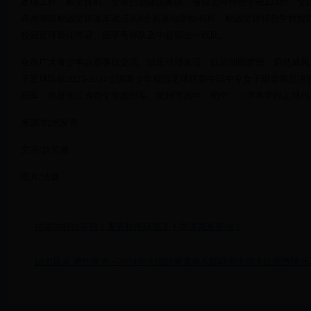
足球工作。截至目前，全市已创建国家级、省级足球特色学校224所，全
布局省级校园足球改革试点区8个和基地学校46所，校园足球特色学校授牌
校园足球最佳阵容、国字号梯队及中超职业一线队。
全市广大青少年以赛事促交流、以足球增友谊、以运动圆梦想，蔚然成风
子足球队获2023-2024全国青少年校园足球联赛中职中专女子组全国
冠军，也是浙江省首个全国冠军。杭州市高中、初中、小学各学段足球代
来源/杭州发布
文字/赵芳洲
图片/法鑫
拉塞尔杆位夺冠！麦克拉伦玩脱了！导演原来是他！
跆出风采 湘约株洲—2024年全国跆拳道俱乐部联赛中部大区赛激情开