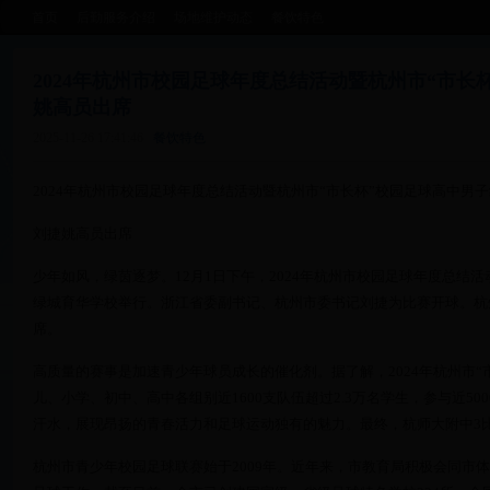
首页
后勤服务介绍
场地维护动态
餐饮特色
2024年杭州市校园足球年度总结活动暨杭州市“市长
姚高员出席
2025-11-26 17:41:46
餐饮特色
2024年杭州市校园足球年度总结活动暨杭州市“市长杯”校园足球高中男
刘捷姚高员出席
少年如风，绿茵逐梦。12月1日下午，2024年杭州市校园足球年度总结
绿城育华学校举行。浙江省委副书记、杭州市委书记刘捷为比赛开球。杭
席。
高质量的赛事是加速青少年球员成长的催化剂。据了解，2024年杭州市“
儿、小学、初中、高中各组别近1600支队伍超过2.3万名学生，参与近5
汗水，展现昂扬的青春活力和足球运动独有的魅力。最终，杭师大附中3
杭州市青少年校园足球联赛始于2009年。近年来，市教育局积极会同市