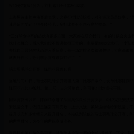
权15分7篮板1抢断，刘礼嘉11分4篮板1助攻。
上海男篮主帅卢伟赛后表示，比赛打得比较胶着，对年轻球员是好事，“
其是后面学到了很多经验吧，多打比赛有不同程度的提高。”
“三分球命中率的起伏有很多方面，大家都在研究我们，有的时候会夹击
找什么机会，后来我们投不投进都很正常的，主要是继续投就行。”李弘
去找自己最好的状态进入季后赛，每一场对排名次都很关键，大家都很接
就做好自己，等到季后赛有谁就打谁了。”
瑞士羽毛球公开赛：陈雨菲晋级16强
当地时间19日，瑞士羽毛球公开赛进入第二比赛日争夺，女单比赛陈雨
陈雨菲21比19险胜。第二局，吉尔莫崩盘，陈雨菲21比9轻松再胜。
国际赛复出以来，陈雨菲杀进了法国奥尔良公开赛决赛，0比2完败安洗
安洗莹交手，依旧是连丢两局完败，止步八强。虽然连续输给安洗莹，不
提升状态和多拿积分来提升排名，本站级别较低的瑞士羽毛球公开赛，陈
的世界排名，为今年的世锦赛做准备。
世界排名第13位的陈雨菲，被列为本次瑞士赛的女单5号种子，下轮，陈