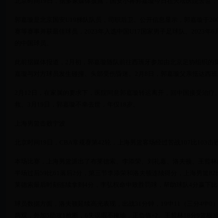
北京时间19日，据多家媒体披露，国安小将郭嘉璇今日在天坛医院去世，年
郭嘉璇是北京国安U19梯队队员，司职后卫。公开信息显示，郭嘉璇于20
赛等赛事并获最佳球员，2023年入选中国U17国家男子足球队。2023
的中国球员。
此前据媒体报道，2月初，郭嘉璇随队前往西班牙参加由北京足协组织的
嘉璇与对方球员发生碰撞、头部受伤昏迷。2月8日，郭嘉璇父亲抵达西
2月12日，在家属的要求下，医院同意郭嘉璇转运离开，回中国接受治疗
救。3月19日，郭嘉璇不幸去世，年仅18岁。
上海男篮击败宁波
北京时间19日，CBA常规赛第42轮，上海男篮客场经过苦战107比103击
本场比赛，上海男篮派出了布莱德索、李添荣、刘礼嘉、洛夫顿、王哲林
半场过后59比61落后2分，第三节李添荣和洛夫顿连续得分，上海男篮8
莱德索最后时刻连续拿到4分，李弘权命中致胜罚球，帮助球队4分赢下比
球员数据方面，洛夫顿延续高光表现，出战31分钟，19中11（三分4中0）
两双，外加5助攻1抢断，6失误瑕不掩瑜，正负值+2。王哲林18分9篮板3