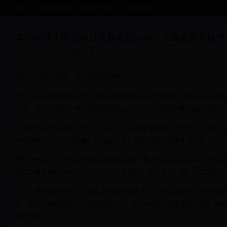
首页
后勤服务介绍
场地维护动态
餐饮特色
体坛联播｜国足明日凌晨挑战沙特，央视依然不转播
2025-11-05 14:33:28
餐饮特色
国足明日挑战沙特，央视依然不转播
北京时间21日凌晨2点15分，世预赛亚洲区36强赛第七轮，国足将在利
消息，本月25日的中澳世预赛之战将在全球146个国家和地区进行直播。
国内某转播平台显示，国足本月客战沙特为付费直播，单场9元。而截止到
本场比赛将进行图文直播。这也意味着央视依然无法直播本场比赛。
赛前发布会上，沙特队主教练勒纳尔表示，“我们期待有好的表现，球队
握着直接晋级世界杯的机会。晋级的主动权在我们手中，我们渴望赢得比
此外，他还高度评价了中国队主帅伊万科维奇：“中国队最近几个月的进
奇。在他执教阿曼期间我就曾与他交手，那时候的比赛很困难，明天也将
做好准备。”