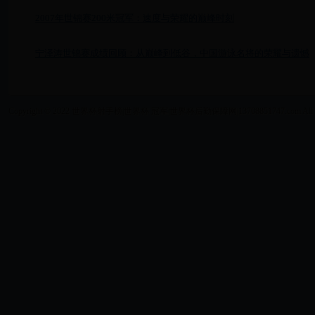
2007年世锦赛200米冠军：速度与荣耀的巅峰时刻
宁泽涛世锦赛成绩回顾：从巅峰到低谷，中国游泳名将的荣耀与遗憾
Copyright © 2022 世界杯射手榜|世界杯 冠军|世界杯后勤保障网|13708851747.com All Right