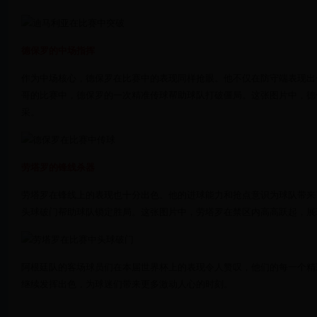
德保罗的中场指挥
作为中场核心，德保罗在比赛中的表现同样抢眼。他不仅在防守端表现出
哥的比赛中，德保罗的一次精准传球帮助球队打破僵局。这张图片中，德
采。
劳塔罗的锋线杀器
劳塔罗在锋线上的表现也十分出色。他的进球能力和抢点意识为球队带来
头球破门帮助球队锁定胜局。这张图片中，劳塔罗在禁区内高高跃起，展
阿根廷队的客场球员们在本届世界杯上的表现令人赞叹，他们的每一个精
继续发挥出色，为球迷们带来更多激动人心的时刻。