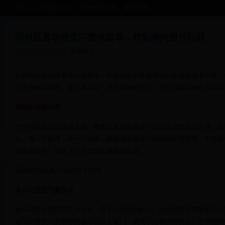
首页
后勤服务介绍
场地维护动态
餐饮特色
阿根廷客场球员闪耀绿茵场：精彩瞬间图片回顾
2025-04-26 01:40:30
餐饮特色
在刚刚结束的世界杯小组赛中，阿根廷队的客场球员们表现得淋漓尽致，
了无数精彩瞬间。本文将通过一系列精美的图片，带您回顾阿根廷客场球
梅西的领袖风范
作为阿根廷队的灵魂人物，梅西在客场的表现一如既往地稳定且出色。他
分。每一次触球，每一个转身，都展现出他无与伦比的足球智慧。下面这
保持着冷静，展现了他作为球队领袖的风范。
迪马利亚的飞翼风采
迪马利亚在阿根廷队的右路一直是一把锐利的刀。他的速度和突破能力为
迪马利亚的一次精彩突破助攻队友破门，成为了比赛的转折点。这张图片